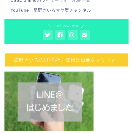
ESSE onlineのライターです→
記事一覧
YouTube→
星野きいろマヤ暦チャンネル
＼ Follow me ／
星野きいろのLINE@、登録は画像をクリック↓