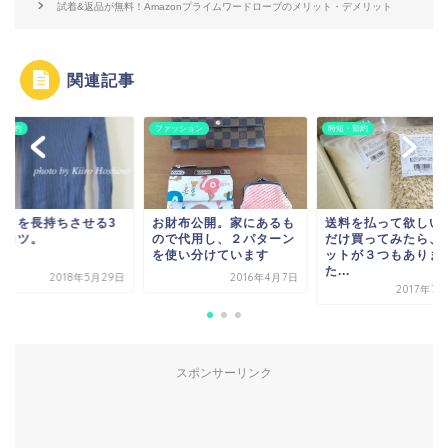
試着&返品が無料！Amazonプライムワードローブのメリット・デメリット
関連記事
ッション
時短・節約
時短・節約
財布公開。家にあるも
送料を払って欲しいモノ
ニットを長持ちさせ
で代用し、２パターン
だけ買ってみたら、メリ
つのコツ。
使い分けています
ットが３つもありまし
た...
2016年4月7日
2018年5
2017年7月27日
スポンサーリンク