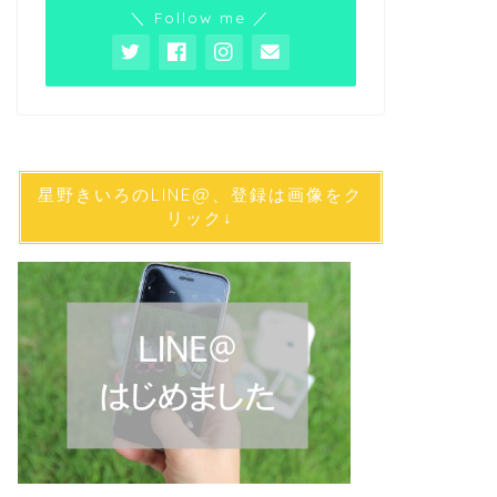
＼ Follow me ／
星野きいろのLINE@、登録は画像をク
リック↓