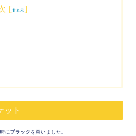
次
[
]
非表示
ケット
時に
ブラック
を買いました。