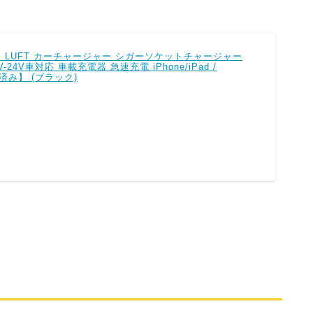
.0搭載】LUFT カーチャージャー シガーソケットチャージャー
2V-24V車対応 車載充電器 急速充電 iPhone/iPad /
認証済み】 (ブラック)