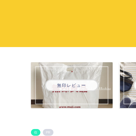
無印レビュー
住
PR