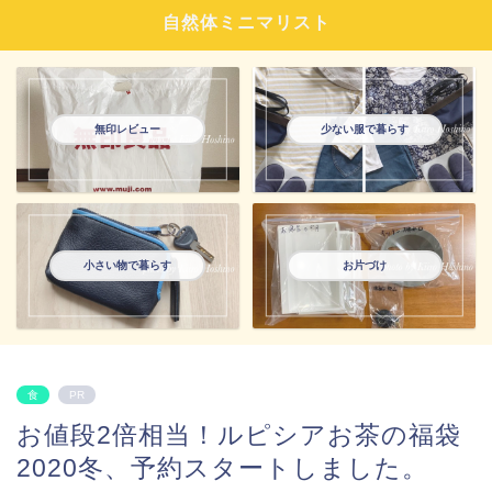
自然体ミニマリスト
無印レビュー
少ない服で暮らす
小さい物で暮らす
お片づけ
食
PR
お値段2倍相当！ルピシアお茶の福袋
2020冬、予約スタートしました。