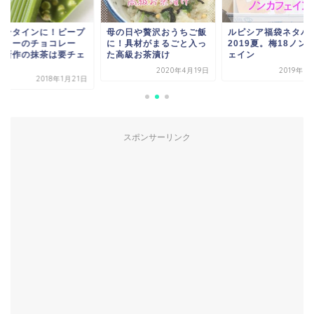
レンタインに！ピープ
母の日や贅沢おうちご飯
ルピシア福袋ネタバ
ツリーのチョコレー
に！具材がまるごと入っ
2019夏。梅18ノン
。新作の抹茶は要チェ
た高級お茶漬け
ェイン
.
2020年4月19日
2019年6
2018年1月21日
スポンサーリンク