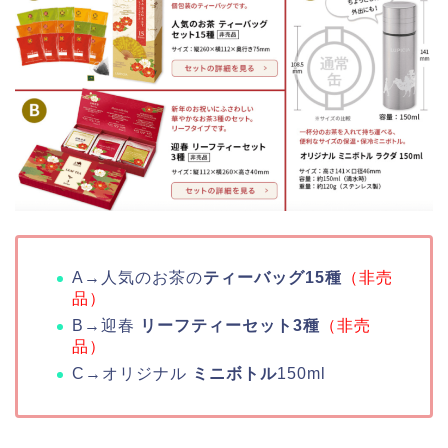
A→人気のお茶の
ティーバッグ15種
（非売
品）
B→迎春
リーフティーセット3種
（非売
品）
C→オリジナル
ミニボトル
150ml