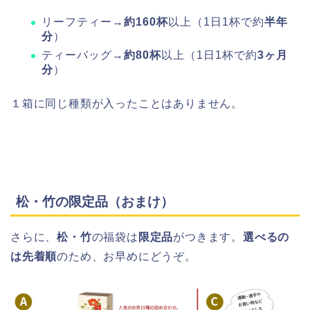
リーフティー→
約160杯
以上（1日1杯で約
半年
分
）
ティーバッグ→
約80杯
以上（1日1杯で約
3ヶ月
分
）
１箱に同じ種類が入ったことはありません。
松・竹の限定品（おまけ）
さらに、
松・竹
の福袋は
限定品
がつきます。
選べるの
は先着順
のため、お早めにどうぞ。