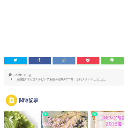
HOME
食
お値段2倍相当！ルピシアお茶の福袋2020冬、予約スタートしました。
関連記事
食
食