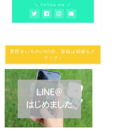
＼ Follow me ／
星野きいろのLINE@、登録は画像をク
リック↓