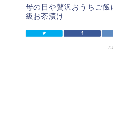
母の日や贅沢おうちご飯
級お茶漬け
ス