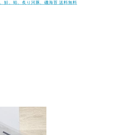
、鮭、蛤、炙り河豚、磯海苔 送料無料
。