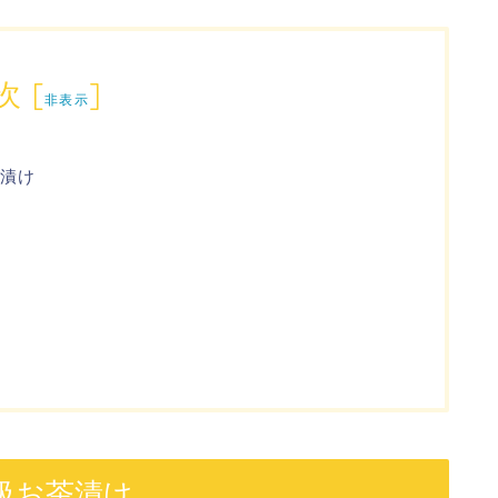
次
[
]
非表示
漬け
級お茶漬け