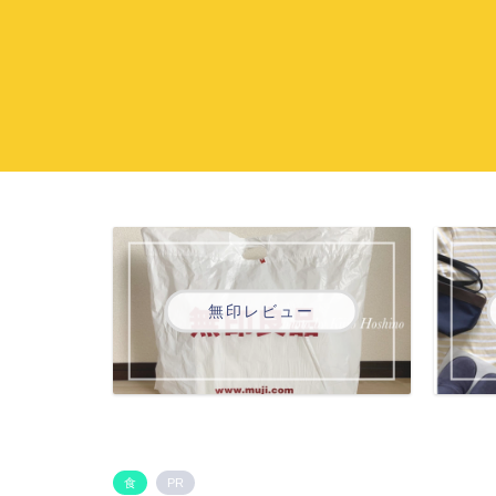
無印レビュー
食
PR