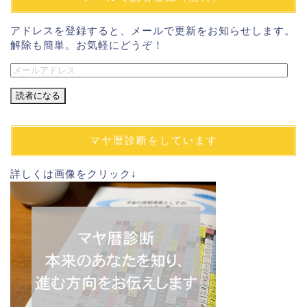
アドレスを登録すると、メールで更新をお知らせします。
解除も簡単。お気軽にどうぞ！
メ
ー
ル
ア
ド
マヤ暦診断をしています
レ
ス
詳しくは画像をクリック↓