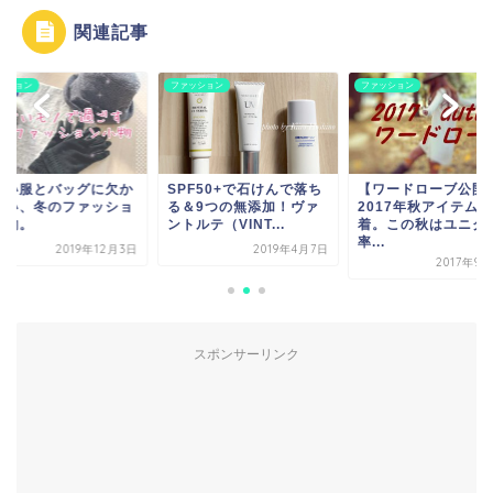
関連記事
ッション
ファッション
ファッション
ない服とバッグに欠か
SPF50+で石けんで落ち
【ワードローブ公開
ない、冬のファッショ
る＆9つの無添加！ヴァ
2017年秋アイテム1
小物。
ントルテ（VINT...
着。この秋はユニク
率...
2019年12月3日
2019年4月7日
2017年9
スポンサーリンク