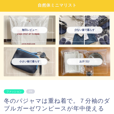
自然体ミニマリスト
無印レビュー
少ない服で暮らす
小さい物で暮らす
お片づけ
ファッション
PR
冬のパジャマは重ね着で。７分袖のダ
ブルガーゼワンピースが年中使える