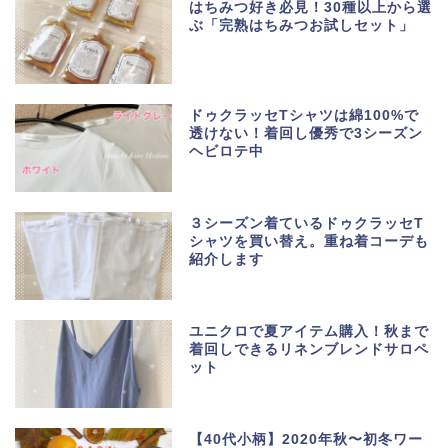
はちみつ好き必見！30種以上から選
ぶ「完熟はちみつお試しセット」
ドゥクラッセTシャツは綿100%で
透けない！着回し優秀で3シーズン
ヘビロテ中
３シーズン着ているドゥクラッセT
シャツを買い替え。重ね着コーデも
紹介します
ユニクロで夏アイテム購入！秋まで
着回しできるリネンブレンドサロペ
ット
【40代小柄】2020年秋〜初冬ワー