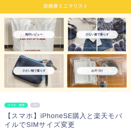
自然体ミニマリスト
無印レビュー
少ない服で暮らす
小さい物で暮らす
お片づけ
スマホ・携帯
PR
【スマホ】iPhoneSE購入と楽天モバ
イルでSIMサイズ変更