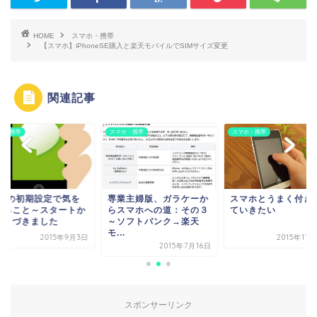
HOME
スマホ・携帯
【スマホ】iPhoneSE購入と楽天モバイルでSIMサイズ変更
関連記事
ホ・携帯
スマホ・携帯
スマホ・携帯
INEの初期設定で気を
専業主婦版、ガラケーか
スマホとうまく付き
けること～スタートか
らスマホへの道：その３
ていきたい
つまづきました
～ソフトバンク→楽天
モ...
2015年9月3日
2015年11
2015年7月16日
スポンサーリンク