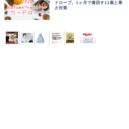
ドローブ。1ヶ月で着回す11着と寒
さ対策