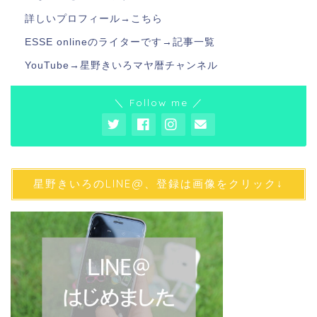
詳しいプロフィール→
こちら
ESSE onlineのライターです→
記事一覧
YouTube→
星野きいろマヤ暦チャンネル
＼ Follow me ／
星野きいろのLINE@、登録は画像をクリック↓