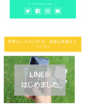
＼ Follow me ／
星野きいろのLINE@、登録は画像をク
リック↓