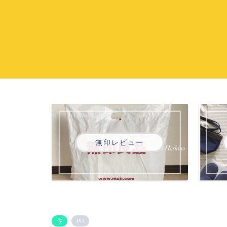
無印レビュー
住
PR