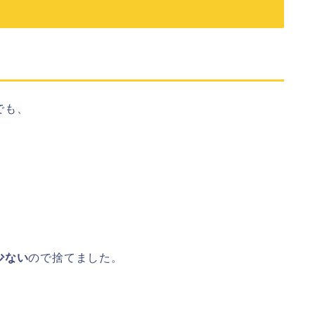
でも、
少ない
ので捨てました。