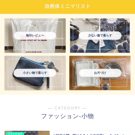
自然体ミニマリスト
無印レビュー
少ない服で暮らす
小さい物で暮らす
お片づけ
― CATEGORY ―
ファッション-小物
ファッション