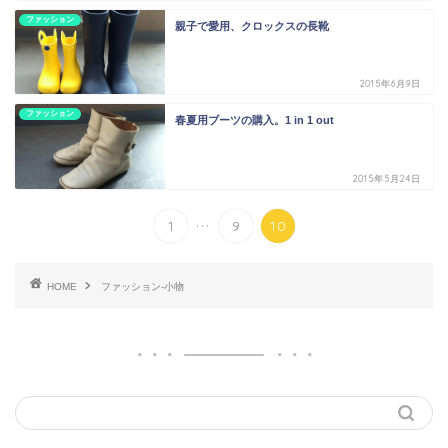
ファッション
親子で愛用、クロックスの長靴
2015年6月9日
ファッション
春夏用ブーツの購入。1 in 1 out
2015年5月24日
...
1
9
10
HOME
ファッション-小物