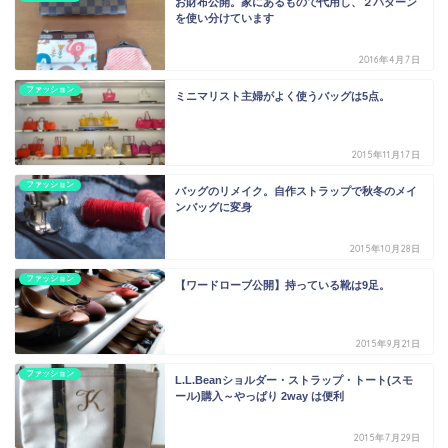
お財布公開。家にあるもので代用し、２パターン
を使い分けています
2016年4月7日
ファッション
ミニマリスト主婦がよく使うバッグは5点。
2015年11月17日
ファッション
バッグのリメイク。自作ストラップで秋冬のメイ
ンバッグに変身
2015年10月28日
ファッション
【ワードローブ公開】持っている靴は9足。
2015年9月21日
ファッション
L.L.Beanショルダー・ストラップ・トート(スモ
ール)購入～やっぱり 2way は便利
2015年7月29日