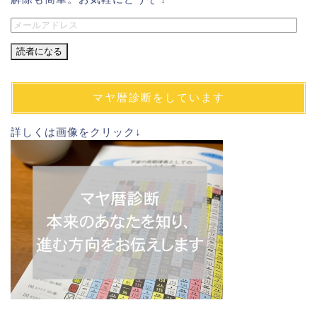
メ
ー
ル
ア
ド
マヤ暦診断をしています
レ
ス
詳しくは画像をクリック↓