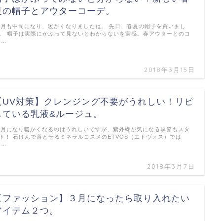
夏の帽子とアウターコーデ。
月も中旬になり、暖かくなりましたね。 先日、春夏の帽子を買いまし
。 帽子は実際にかぶって見ないとわからないを実感。春アウターとのコ
 …
2018年3月15日
【UV対策】クレンジング不要がうれしい！リピ
している乳液&ルージュ。
月になり暖かくなるのはうれしいですが、紫外線が気になる季節もスタ
ト！ 石けんで落とせるミネラルコスメのETVOS（エトヴォス）では
 …
2018年3月7日
【ファッション】３月になったら取り入れたい
アイテム２つ。