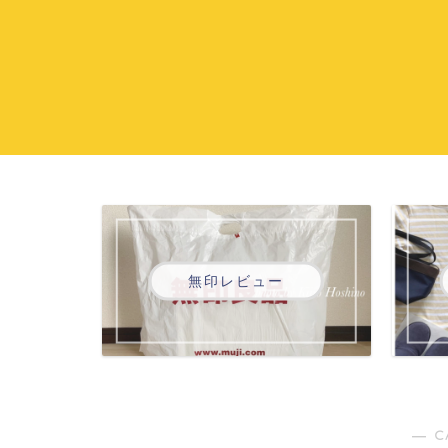
無印レビュー
― C