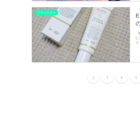
ファッション
秋
に
ド
2
3
4
5