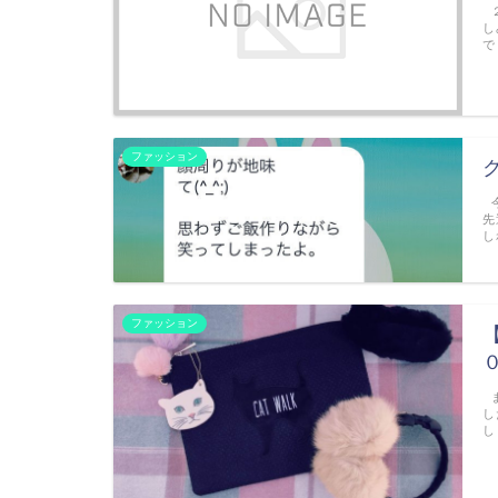
２
し
で
ファッション
今
先
し
ファッション
ま
し
し