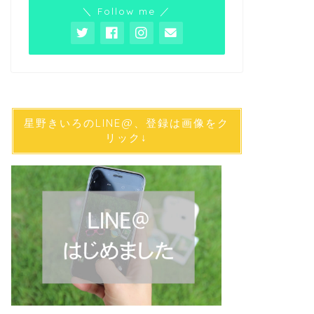
＼ Follow me ／
星野きいろのLINE@、登録は画像をク
リック↓