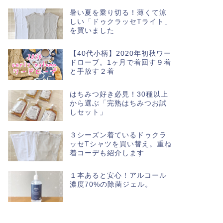
暑い夏を乗り切る！薄くて涼
しい「ドゥクラッセTライト」
を買いました
【40代小柄】2020年初秋ワー
ドローブ。1ヶ月で着回す９着
と手放す２着
はちみつ好き必見！30種以上
から選ぶ「完熟はちみつお試
しセット」
３シーズン着ているドゥクラ
ッセTシャツを買い替え。重ね
着コーデも紹介します
１本あると安心！アルコール
濃度70%の除菌ジェル。