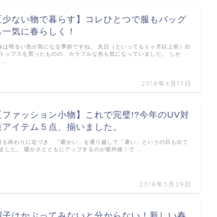
【少ない物で暮らす】コレひとつで服もバッグ
も一気に春らしく！
は明るい色が気になる季節ですね。 先日（といっても１ヶ月以上前）白
トップスを買ったものの、カラフルな色も気になっていました。 しか
 …
2018年4月13日
【ファッション小物】これで完璧!?今年のUV対
策アイテム５点、揃いました。
月も終わりに近づき、「暖かい」を通り越して「暑い」というの日も出て
ました。 暖かさとともにアップするのが紫外線！で …
2018年3月29日
帽子はかぶってみないと分からない！新しい春