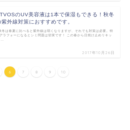
ETVOSのUV美容液は1本で保湿もできる！秋冬
の紫外線対策におすすめです。
冬は春夏に比べると紫外線は弱くなりますが、それでも対策は必要。特
アラフォーになるとシミ問題は切実です！ この春から日焼け止めリキッ
 …
2017年10月26日
6
7
8
9
10