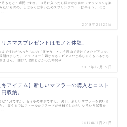
月もあと１週間ですね。 ３月に入ったら軽やかな春のファッションを楽
みたいものの、しばらくは寒いためスプリングコートは早そう。 そこ
 …
2018年2月22日
クリスマスプレゼントはモノと体験。
まで憧れがあったものの「痛そう」という理由で避けてきたピアスを、
週開けました。 アラフォー主婦が今さらピアス!?と感じる方もいるかも
れません。 開けた理由とかかった時間や …
2017年12月19日
【冬アイテム】新しいマフラーの購入とコスト
０円収納。
だ11月ですが、もう冬の寒さですね。 先日、新しいマフラーを買いま
た。 買うまではストールかスヌードが候補でしたが、いろいろ試着を
 …
2017年11月24日