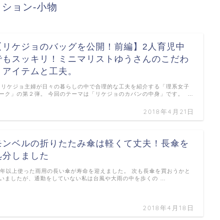
ション-小物
【リケジョのバッグを公開！前編】2人育児中
でもスッキリ！ミニマリストゆうさんのこだわ
りアイテムと工夫。
ケジョ主婦が日々の暮らしの中で合理的な工夫を紹介する「理系女子
ーク」の第２弾。 今回のテーマは「リケジョのカバンの中身」です。 …
2018年4月21日
モンベルの折りたたみ傘は軽くて丈夫！長傘を
処分しました
0年以上使った雨用の長い傘が寿命を迎えました。 次も長傘を買おうかと
いましたが、通勤をしていない私は台風や大雨の中を歩くの …
2018年4月18日