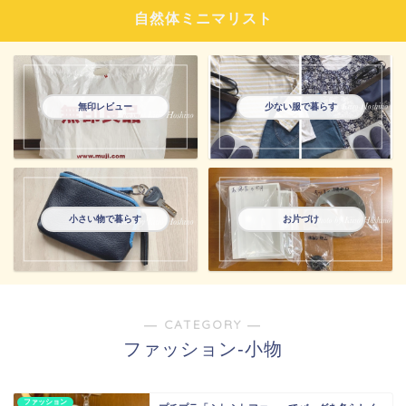
自然体ミニマリスト
無印レビュー
少ない服で暮らす
小さい物で暮らす
お片づけ
― CATEGORY ―
ファッション-小物
ファッション