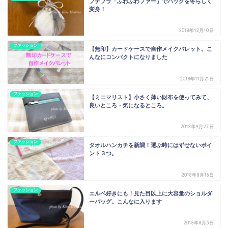
プチプラ「ふわふわファー」でバッグを冬らしく
変身！
2018年12月10日
ファッション
【無印】カードケースで自作メイクパレット。こ
んなにコンパクトになりました
2018年11月21日
ファッション
【ミニマリスト】小さく薄い財布を使ってみて、
良いところ・気になるところ。
2018年9月27日
ファッション
タオルハンカチを新調！選ぶ時にはずせないポイ
ント３つ。
2018年8月16日
ファッション
エルベ好きにも！見た目以上に大容量のショルダ
ーバッグ。こんなに入ります
2018年8月3日