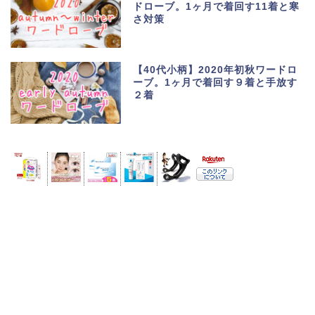
ドローブ。1ヶ月で着回す11着と寒
さ対策
【40代小柄】2020年初秋ワードロ
ーブ。1ヶ月で着回す９着と手放す
２着