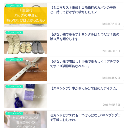
ファッション
【ミニマリスト主婦】１泊旅行のカバンの中身
と、持って行かずに後悔したモノ
2018年7月18日
ファッション
【少ない物で暮らす】サンダルは１つだけ！夏の
靴３足を紹介します。
2018年7月5日
ファッション
【少ない服で着回し】小物で夏らしく！プチプラ
でサイズ調節可能なベルト。
2018年6月22日
ファッション
【スキンケア】本がきっかけで始めたアイテム。
2018年6月7日
ファッション
セカンドピアスにも！つけっぱなしOK＆プチプラ
で手軽におしゃれ。