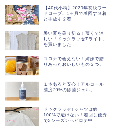
【40代小柄】2020年初秋ワー
ドローブ。1ヶ月で着回す９着
と手放す２着
暑い夏を乗り切る！薄くて涼
しい「ドゥクラッセTライト」
を買いました
コロナで会えない！姉妹で贈
りあったおいしいもの３つ。
１本あると安心！アルコール
濃度70%の除菌ジェル。
ドゥクラッセTシャツは綿
100%で透けない！着回し優秀
で3シーズンヘビロテ中