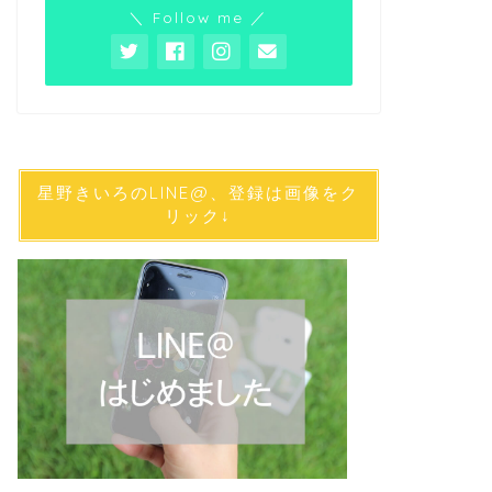
＼ Follow me ／
星野きいろのLINE@、登録は画像をク
リック↓