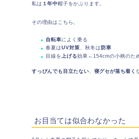
私は
１年中
帽子をかぶります。
その理由はこちら。
自転車
によく乗る
春夏は
UV対策
、秋冬は
防寒
目線を
上げる
効果←154cmの小柄のた
すっぴんでも目立たない
、
寝グセが落ち着く
お目当ては似合わなかった