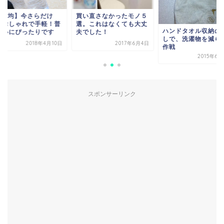
い直さなかったモノ５
【100均】今さらだ
。これはなくても大丈
ど、おしゃれで手軽
ハンドタオル収納の見直
でした！
段使いにぴったりで
しで、洗濯物を減らそう
2017年6月4日
2018年4
作戦
2015年6月22日
スポンサーリンク