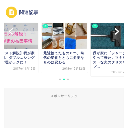
関連記事
住
住
イラスト解説】我が家
最近捨てたもの８つ。時
我が家に「シャーク
布団。ダブル→シング
代の変化とともに必要な
やって来た。マキシ
で管理がラクに！
ものは変わる
ストな夫のクリスマ
プ...
2017年11月12日
2018年12月12日
2016年12
スポンサーリンク