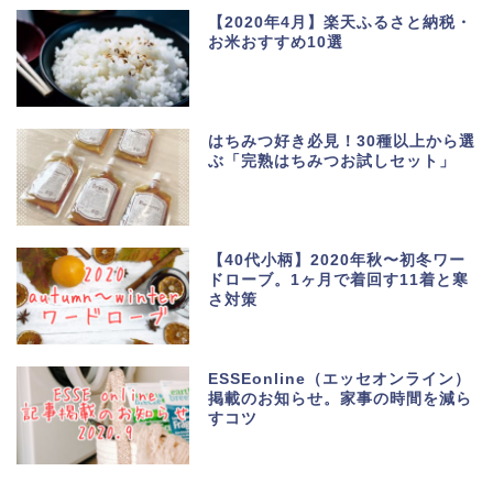
【2020年4月】楽天ふるさと納税・
お米おすすめ10選
はちみつ好き必見！30種以上から選
ぶ「完熟はちみつお試しセット」
【40代小柄】2020年秋〜初冬ワー
ドローブ。1ヶ月で着回す11着と寒
さ対策
ESSEonline（エッセオンライン）
掲載のお知らせ。家事の時間を減ら
すコツ