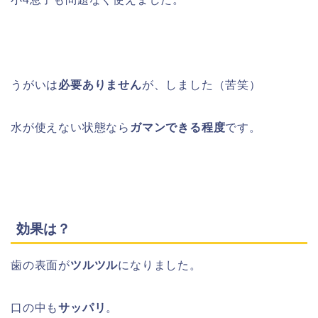
うがいは
必要ありません
が、しました（苦笑）
水が使えない状態なら
ガマンできる程度
です。
効果は？
歯の表面が
ツルツル
になりました。
口の中も
サッパリ
。