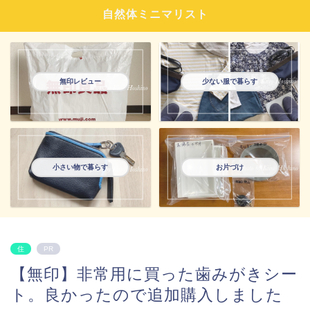
自然体ミニマリスト
無印レビュー
少ない服で暮らす
小さい物で暮らす
お片づけ
住
PR
【無印】非常用に買った歯みがきシー
ト。良かったので追加購入しました