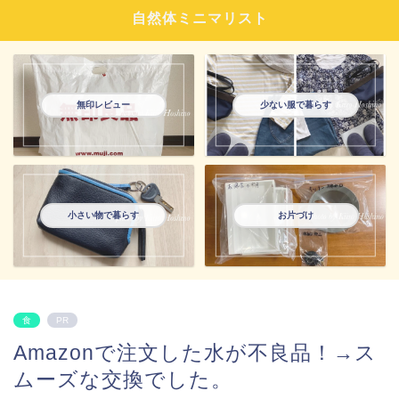
自然体ミニマリスト
無印レビュー
少ない服で暮らす
小さい物で暮らす
お片づけ
食
PR
Amazonで注文した水が不良品！→ス
ムーズな交換でした。