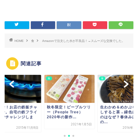
HOME
食
Amazonで注文した水が不良品！→スムーズな交換でした。
関連記事
食
食
指せ！お店の鉄板チャ
秋冬限定！ピープルツリ
生わかめ＆めかぶを
ハン。自宅の鉄フライ
ー（People Tree）
しすると茶→緑色に
ンでチャレンジしま
2020年の新作...
のはなぜ？春休みは
.
の...
2021年1月5日
2015年11月8日
2016年3