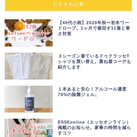
おすすめ記事
【40代小柄】2020年秋〜初冬ワー
ドローブ。1ヶ月で着回す11着と寒
さ対策
３シーズン着ているドゥクラッセT
シャツを買い替え。重ね着コーデも
紹介します
１本あると安心！アルコール濃度
70%の除菌ジェル。
ESSEonline（エッセオンライン）
掲載のお知らせ。家事の時間を減ら
すコツ