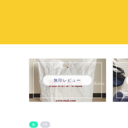
無印レビュー
食
PR