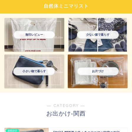
自然体ミニマリスト
無印レビュー
少ない服で暮らす
小さい物で暮らす
お片づけ
― CATEGORY ―
お出かけ-関西
お出かけ