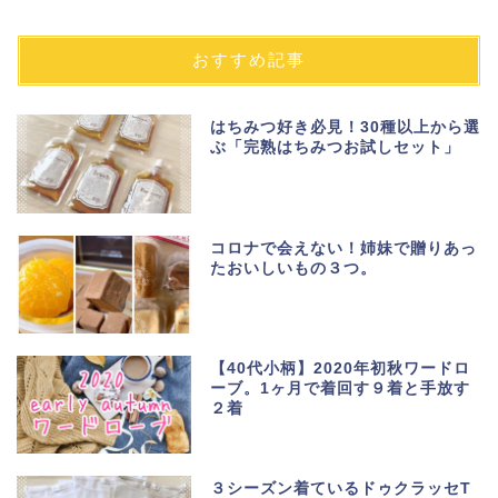
おすすめ記事
はちみつ好き必見！30種以上から選
ぶ「完熟はちみつお試しセット」
コロナで会えない！姉妹で贈りあっ
たおいしいもの３つ。
【40代小柄】2020年初秋ワードロ
ーブ。1ヶ月で着回す９着と手放す
２着
３シーズン着ているドゥクラッセT