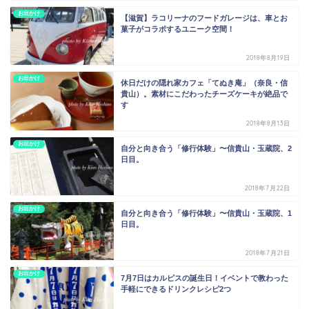
お出かけ
【滋賀】ラコリーナのフードガレージは、車とお
菓子がコラボするユニーク空間！
2018年8月19日
お出かけ
休日だけの隠れ家カフェ「てぬき庵」（奈良・信
貴山）。素材にこだわったチーズケーキが絶品で
す
2018年8月13日
お出かけ
自分と向き合う「修行体験」〜信貴山・玉蔵院、2
日目。
2018年7月22日
お出かけ
自分と向き合う「修行体験」〜信貴山・玉蔵院、1
日目。
2018年7月21日
お出かけ
7月7日はカルピスの誕生日！イベントで教わった
手軽にできるドリンクレシピ2つ