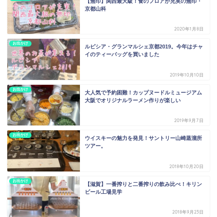
【無印】関西最大級！食のフロアが充実の無印・
京都山科
2020年1月8日
お出かけ
ルピシア・グランマルシェ京都2019。今年はチャ
イのティーバッグを買いました
2019年10月10日
お出かけ
大人気で予約困難！カップヌードルミュージアム
大阪でオリジナルラーメン作りが楽しい
2019年9月7日
お出かけ
ウイスキーの魅力を発見！サントリー山崎蒸溜所
ツアー。
2018年10月20日
お出かけ
【滋賀】一番搾りと二番搾りの飲み比べ！キリン
ビール工場見学
2018年9月23日