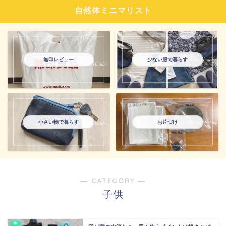
自然体ミニマリスト
無印レビュー
少ない服で暮らす
小さい物で暮らす
お片づけ
― CATEGORY ―
子供
住