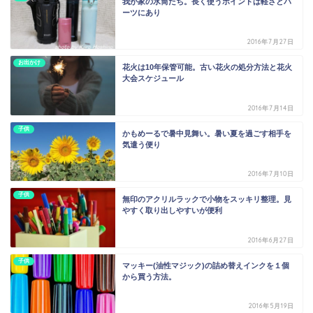
我が家の水筒たち。長く使うポイントは軽さとパ
ーツにあり
2016年7月27日
お出かけ
花火は10年保管可能。古い花火の処分方法と花火
大会スケジュール
2016年7月14日
子供
かもめーるで暑中見舞い。暑い夏を過ごす相手を
気遣う便り
2016年7月10日
子供
無印のアクリルラックで小物をスッキリ整理。見
やすく取り出しやすいが便利
2016年6月27日
子供
マッキー(油性マジック)の詰め替えインクを１個
から買う方法。
2016年5月19日