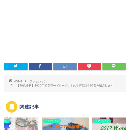
HOME
ファッション
【40代小柄】2020年初春ワードローブ。1ヶ月で着回す10着を紹介します
関連記事
ッション
ファッション
ファッション