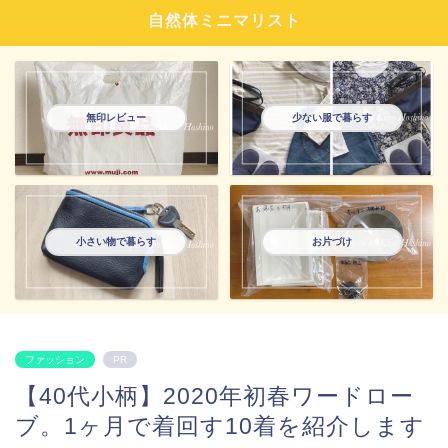
自然体ミニマリスト
無印レビュー
少ない服で暮らす
小さい物で暮らす
お片づけ
ファッション
PR
【40代小柄】2020年初春ワードロー
ブ。1ヶ月で着回す10着を紹介します