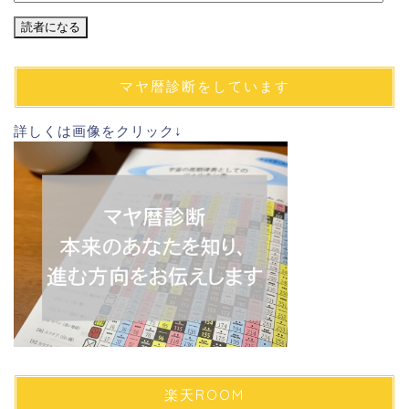
ー
ル
ア
ド
マヤ暦診断をしています
レ
ス
詳しくは画像をクリック↓
楽天ROOM