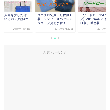
ニクロで買った秋服3
【ワードローブ&コー
お気に入りを少しだ
。ワンピースのアレン
デ】2017年冬アイテム
持っているバッグは
コーデ見せます！
11着。重ね着...
2017年9月22日
2017年12月8日
2019年1
スポンサーリンク