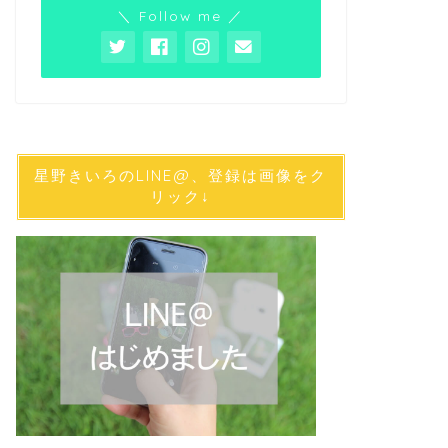
＼ Follow me ／
星野きいろのLINE@、登録は画像をク
リック↓