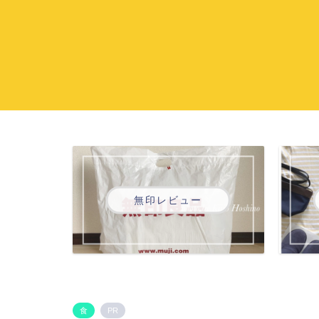
無印レビュー
食
PR