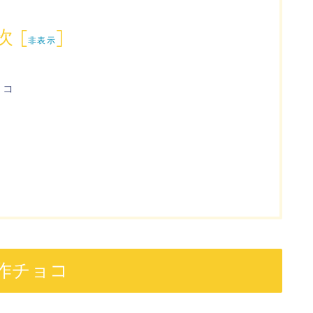
次
[
]
非表示
ョコ
新作チョコ