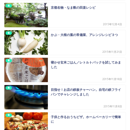
食
京都名物・なま麩の田楽レシピ
2015年12月4日
食
かぶ・大根の葉の常備菜、アレンジレシピ３つ
2015年11月21日
食
寝かせ玄米ごはん／レトルトパックを試してみま
した
2015年11月18日
食
目指せ！お店の鉄板チャーハン。自宅の鉄フライ
パンでチャレンジしました
2015年11月8日
食
子供と作るおうちピザ。ホームベーカリーで簡単
に