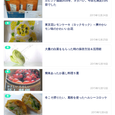
ルピシア福袋2016冬、ネタバレ。今回も満足の内
容でした
2015年12月24日
食
東京花レモンケーキ（ヨックモック）～爽やかレ
モン味のかわいいお花
2015年12月23日
食
大量の白菜をもらった時の保存方法＆活用術
2015年12月18日
食
簡単あったか蒸し料理５選
2015年12月12日
食
冬こそ摂りたい、葛粉を使ったヘルシーコロッケ
2015年12月6日