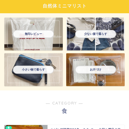
自然体ミニマリスト
無印レビュー
少ない服で暮らす
小さい物で暮らす
お片づけ
― CATEGORY ―
食
食