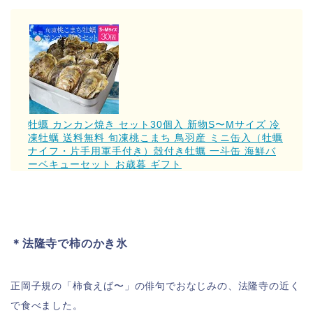
牡蠣 カンカン焼き セット30個入 新物S〜Mサイズ 冷
凍牡蠣 送料無料 旬凍桃こまち 鳥羽産 ミニ缶入（牡蠣
ナイフ・片手用軍手付き）殻付き牡蠣 一斗缶 海鮮バ
ーベキューセット お歳暮 ギフト
＊法隆寺で柿のかき氷
正岡子規の「柿食えば〜」の俳句でおなじみの、法隆寺の近く
で食べました。