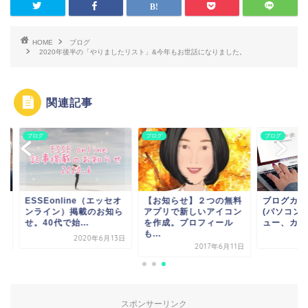
HOME
ブログ
2020年後半の「やりましたリスト」&今年もお世話になりました。
関連記事
グ
ブログ
ブログ
SEonline（エッセオ
【お知らせ】２つの無料
ブログカスタマイズ
ライン）掲載のお知ら
アプリで新しいアイコン
(パソコン版)。タブ
40代で始...
を作成。プロフィール
ュー、カテゴリーデザ.
も...
2020年6月13日
2016年2
2017年6月11日
スポンサーリンク