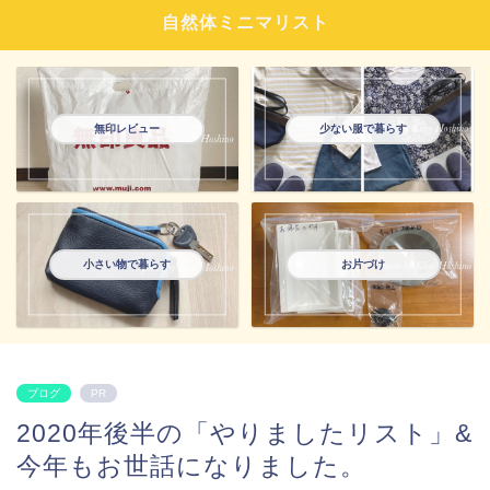
自然体ミニマリスト
無印レビュー
少ない服で暮らす
小さい物で暮らす
お片づけ
ブログ
PR
2020年後半の「やりましたリスト」&
今年もお世話になりました。