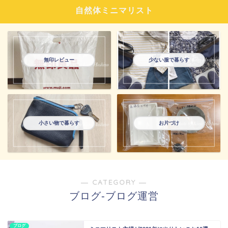
自然体ミニマリスト
無印レビュー
少ない服で暮らす
小さい物で暮らす
お片づけ
― CATEGORY ―
ブログ-ブログ運営
ブログ