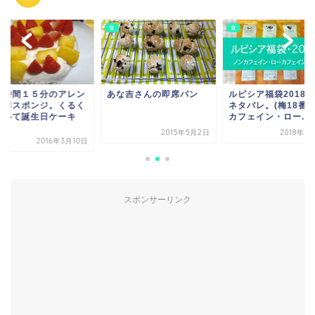
食
食
な吉さんの即席パン
ルピシア福袋2018夏、
焼き時間１５分のア
ネタバレ。(梅18番 ノン
ジ抜群スポンジ。く
カフェイン・ロー...
る巻いて誕生日ケー
を...
2015年5月2日
2018年6月16日
2016年3
スポンサーリンク