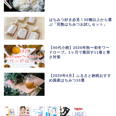
はちみつ好き必見！30種以上から選
ぶ「完熟はちみつお試しセット」
【40代小柄】2020年秋〜初冬ワー
ドローブ。1ヶ月で着回す11着と寒
さ対策
【2020年4月】ふるさと納税おすす
め国産はちみつ10選