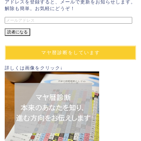
アドレスを登録すると、メールで更新をお知らせします。
解除も簡単。お気軽にどうぞ！
メ
ー
ル
ア
ド
マヤ暦診断をしています
レ
ス
詳しくは画像をクリック↓