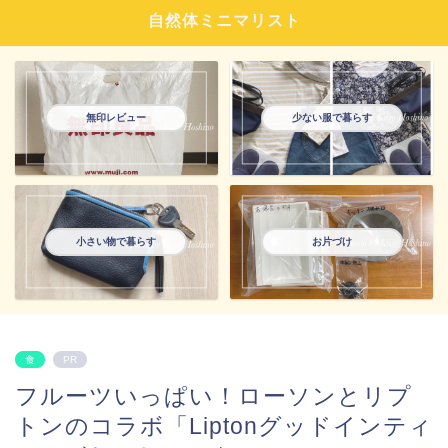
自然体ミニマリスト
無印レビュー
少ない服で暮らす
小さい物で暮らす
お片づけ
食
PR
フルーツいっぱい！ローソンとリプ
トンのコラボ「Liptonグッドインティ