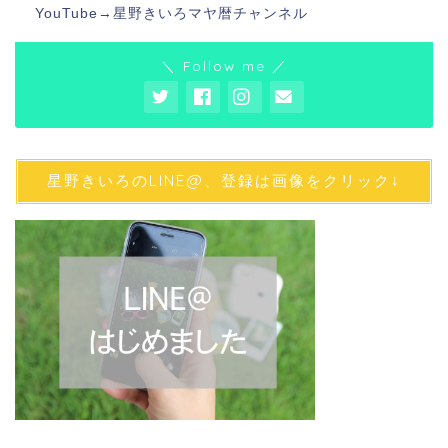
YouTube→
星野きいろマヤ暦チャンネル
＼ Follow me ／
星野きいろのLINE@、登録は画像をクリック↓