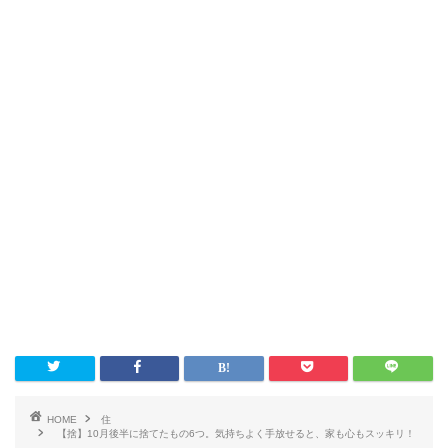
HOME
住
【捨】10月後半に捨てたもの6つ。気持ちよく手放せると、家も心もスッキリ！