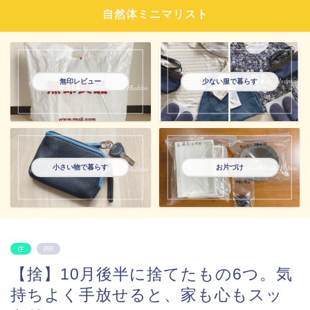
自然体ミニマリスト
無印レビュー
少ない服で暮らす
小さい物で暮らす
お片づけ
住
PR
【捨】10月後半に捨てたもの6つ。気
持ちよく手放せると、家も心もスッ