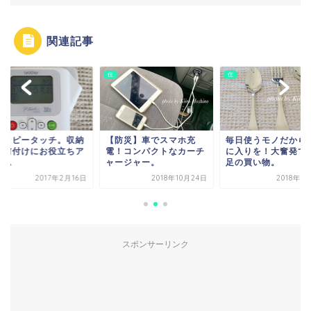
関連記事
住
住
防災】車でスマホ充
毎日使うモノだからお気
２代目ピータッチ。
！コンパクトなカーチ
に入りを！大奮発でも満
＆名前付けにお役立
ージャー。
足の買い物。
イテム
2018年10月24日
2018年5月15日
2017年2
スポンサーリンク