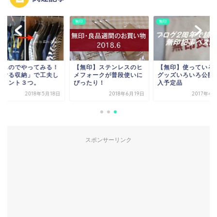
無印
無印
るものでやってみる！
【無印】ステンレスのヒ
【無印】使っている
かける収納」で工夫し
メフォークが普段使いに
グッズいろいろ公開
ポイント３つ。
ぴったり！
入予定品
2018年5月18日
2018年6月19日
2017年4
スポンサーリンク