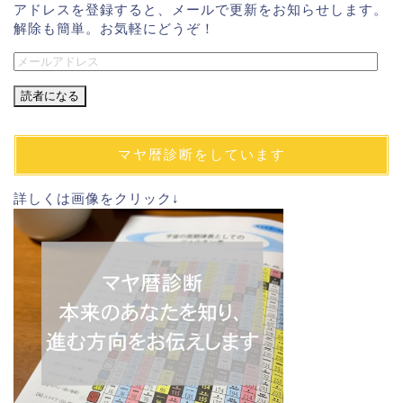
アドレスを登録すると、メールで更新をお知らせします。
解除も簡単。お気軽にどうぞ！
メ
ー
ル
ア
ド
マヤ暦診断をしています
レ
ス
詳しくは画像をクリック↓