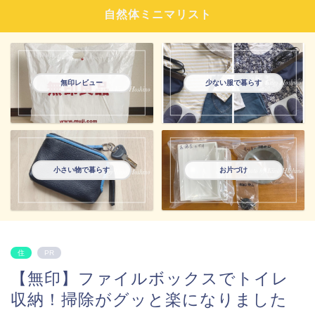
自然体ミニマリスト
無印レビュー
少ない服で暮らす
小さい物で暮らす
お片づけ
住
PR
【無印】ファイルボックスでトイレ
収納！掃除がグッと楽になりました