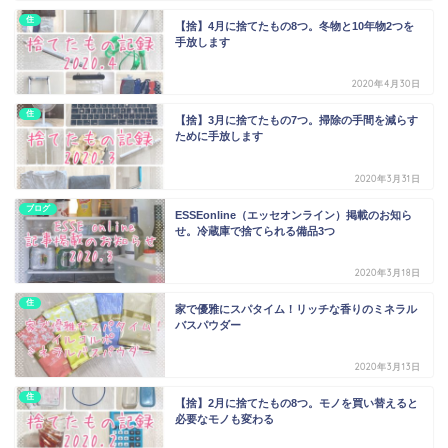
住
【捨】4月に捨てたもの8つ。冬物と10年物2つを
手放します
2020年4月30日
住
【捨】3月に捨てたもの7つ。掃除の手間を減らす
ために手放します
2020年3月31日
ブログ
ESSEonline（エッセオンライン）掲載のお知ら
せ。冷蔵庫で捨てられる備品3つ
2020年3月18日
住
家で優雅にスパタイム！リッチな香りのミネラル
バスパウダー
2020年3月13日
住
【捨】2月に捨てたもの8つ。モノを買い替えると
必要なモノも変わる