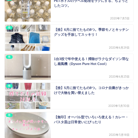
PETボトルのラベル処理をラクにする、ちょっと
したコツ。
2020年7月3日
住
【捨】6月に捨てたもの8つ。季節モノとキッチン
グッズを手放してスッキリ！
2020年6月29日
住
1台3役で年中使える！掃除がラクなダイソン羽な
し扇風機（Dyson Pure Hot Cool）
2020年6月23日
住
【捨】5月に捨てたもの8つ。コロナ自粛がきっか
けで大物を買い替えました
2020年5月30日
住
【無印】オーバル型でいろいろ使える！カレー・
パスタ皿は日常使いにぴったり
2020年5月18日