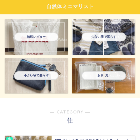
自然体ミニマリスト
無印レビュー
少ない服で暮らす
小さい物で暮らす
お片づけ
― CATEGORY ―
住
住