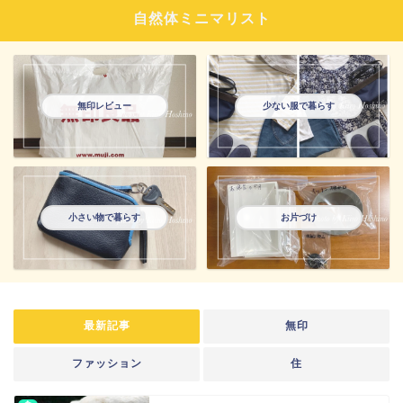
自然体ミニマリスト
無印レビュー
少ない服で暮らす
小さい物で暮らす
お片づけ
最新記事
無印
ファッション
住