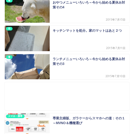
食
おやつメニューいろいろ～今から始める夏休み対
策その4
2015年7月13日
住
キッチンマットを処分。家のマットはあと２つ
2015年7月11日
食
ランチメニューいろいろ～今から始める夏休み対
策その3
2015年7月10日
スマホ・携帯
専業主婦版、ガラケーからスマホへの道：その１
～MVNO＆機種選び