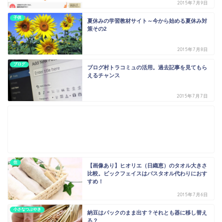
2015年7月9日
子供
夏休みの学習教材サイト～今から始める夏休み対
策その2
2015年7月8日
ブログ
ブログ村トラコミュの活用。過去記事を見てもら
えるチャンス
2015年7月7日
住
【画像あり】ヒオリエ（日織恵）のタオル大きさ
比較。ビックフェイスはバスタオル代わりにおす
すめ！
2015年7月6日
小さなつぶやき
納豆はパックのまま出す？それとも器に移し替え
る？