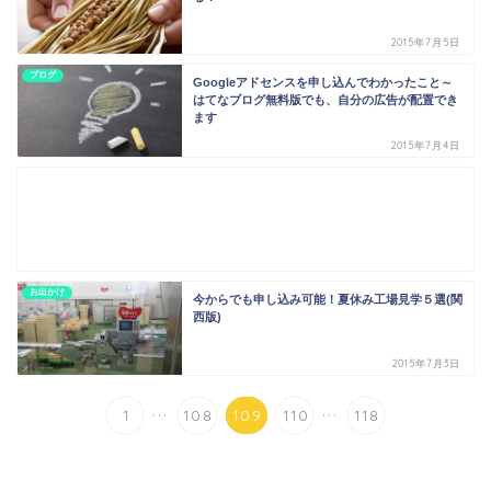
2015年7月5日
ブログ
Googleアドセンスを申し込んでわかったこと～
はてなブログ無料版でも、自分の広告が配置でき
ます
2015年7月4日
お出かけ
今からでも申し込み可能！夏休み工場見学５選(関
西版)
2015年7月3日
...
...
1
108
109
110
118