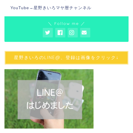
YouTube→
星野きいろマヤ暦チャンネル
＼ Follow me ／
星野きいろのLINE@、登録は画像をクリック↓