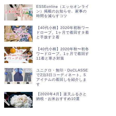
ESSEonline（エッセオンライ
住
【無印】オー
ン）掲載のお知らせ。家事の
時間を減らすコツ
レー・パスタ
3月末の無印良品週間
【40代小柄】2020年初秋ワー
ちました。 オーバル
ドローブ。1ヶ月で着回す９着
と手放す２着
【40代小柄】2020年秋〜初冬
ワードローブ。1ヶ月で着回す
11着と寒さ対策
next
ユニクロ・無印・DoCLASSE
で2泊3日コーディネート。5
アイテムの着回しを紹介しま
す
【2020年4月】楽天ふるさと
納税・お米おすすめ10選