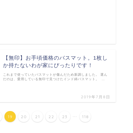
【無印】お手頃価格のバスマット。1枚し
か持たないわが家にぴったりです！
これまで使っていたバスマットが傷んだため新調しました。 選ん
だのは、愛用している無印で見つけたインド綿バスマット。 …
2019年7月8日
...
19
20
21
22
23
118