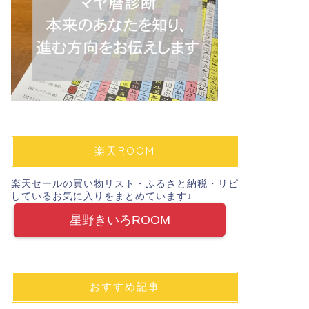
ブログ
ESSEonli
お知らせ。「
カビ防止
生活情報誌「ESSE」のW
いただいています。 昨
楽天ROOM
楽天セールの買い物リスト・ふるさと納税・リピ
しているお気に入りをまとめています↓
無印
【無印】果汁1
星野きいろROOM
リー！凍らせ
無印では毎年、暑い季
います。 果汁100%
おすすめ記事