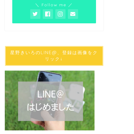
【無印】MUJI
＼ Follow me ／
にお買い物！
みなさん、無印でお買
いますか？ 今回は、
星野きいろのLINE@、登録は画像をク
リック↓
住
【無印】ワイ
チストレスを
洗濯物のプチストレス
を買いました。 わが
ファッション
【無印】さっ
ルドスクラブ