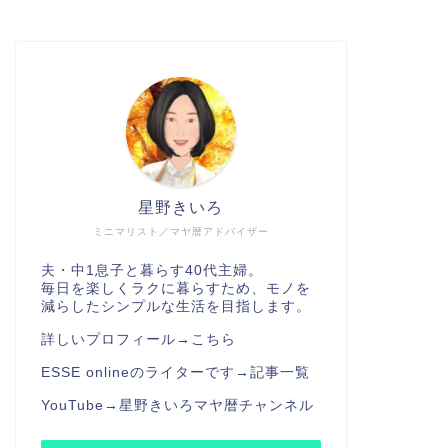
住
【無印】やっ
くてはならな
3年ほど使っていた夫
伸びになっていて、ず
星野きいろ
ミニマリスト／マヤ暦アドバイザー
無印
無印で2020
夫・中1息子と暮らす40代主婦。
つ。
毎日を楽しくラクに暮らすため、モノを
減らしたシンプルな生活を目指します。
シンプルで使いやすい
で店舗へ行く機会が減
詳しいプロフィール→
こちら
なりました。 2020年
ESSE onlineのライターです→
記事一覧
YouTube→
星野きいろマヤ暦チャンネル
時短・節約