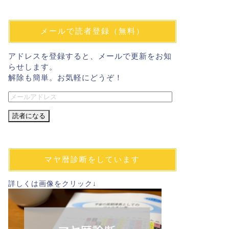
この半年ほど、無印の
肌への刺激や使いやす
メールで読者登録（無料）
アドレスを登録すると、メールで更新をお知
らせします。
住
【無印】流せ
解除も簡単。お気軽にどうぞ！
点・イマイチ
メ
ー
無印のお店で流せるト
た。 無印らしさ全開
ル
ア
ド
レ
マヤ暦診断をしています
ス
無印
楽天で無印良
詳しくは画像をクリック↓
料無料ライン
6月から、楽天で無印
月はAmazonで販売